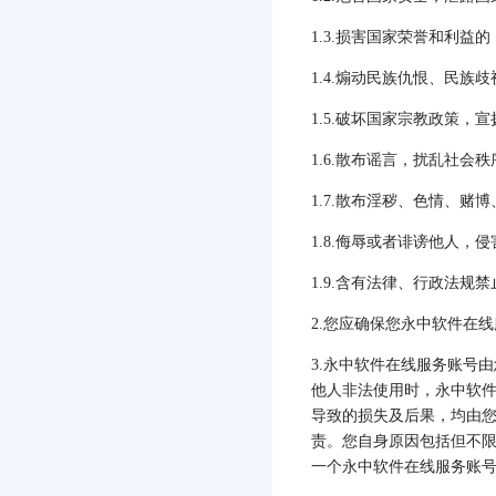
1.3.
损害国家荣誉和利益的
1.4.
煽动民族仇恨、民族歧
1.5.
破坏国家宗教政策，宣
1.6.
散布谣言，扰乱社会秩
1.7.
散布淫秽、色情、赌博
1.8.
侮辱或者诽谤他人，侵
1.9.
含有法律、行政法规禁
2.
您应确保您永中软件在线
3.
永中软件在线服务账号由
他人非法使用时，永中软
导致的损失及后果，均由
责。您自身原因包括但不
一个永中软件在线服务账