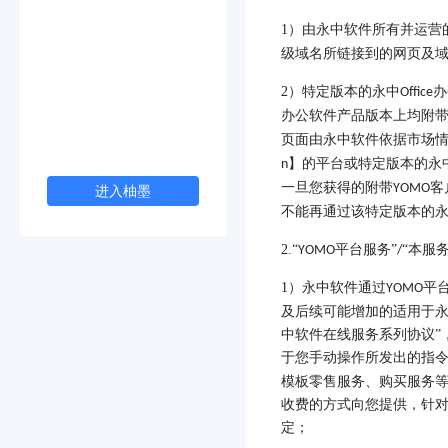
1
）由永中软件所有并运营
级域名所链接到的网页及
2
）特定版本的永中
办
Office
办公软件产品版本上均附
页面由永中软件依据市场
】的平台或特定版本的永
n
一旦您获得的附带
客
YOMO
进入柚墨
不能再通过该特定版本的
2.
“
平台服务”
“本服
YOMO
/
1
）永中软件通过
平
YOMO
及后续可能增加的适用于永
中软件在线服务系列协议”
于您手动操作所发出的指
模板零售服务、购买服务
收费的方式向您提供，针
定；