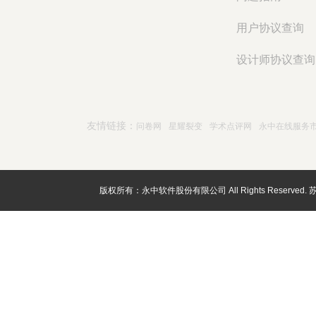
用户协议查询
设计师协议查询
友情链接：
问卷网
星耀裂变
学术点评网
永中在线服务
版权所有：永中软件股份有限公司 All Rights Reserved.
苏