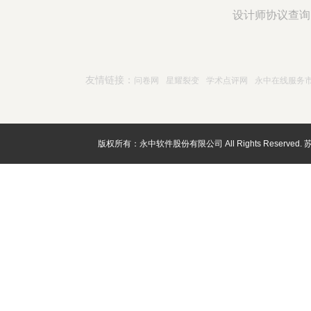
设计师协议查询
友情链接：
问卷网
星耀裂变
学术点评网
永中在线服务
版权所有：永中软件股份有限公司 All Rights Reserved.
苏