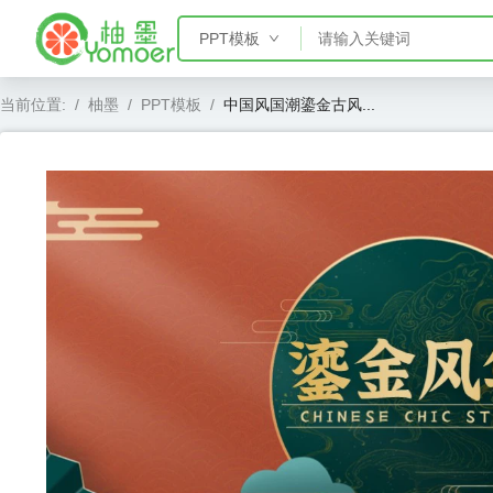
PPT模板
PPT模板
当前位置:
/
柚墨
/
PPT模板
/
中国风国潮鎏金古风...
Word模板
Excel模板
AE模板