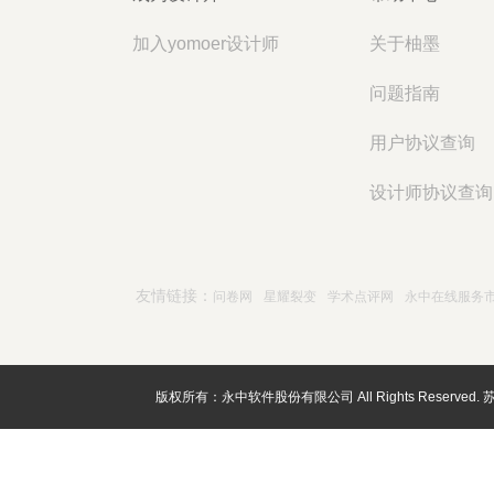
加入yomoer设计师
关于柚墨
问题指南
用户协议查询
设计师协议查询
友情链接：
问卷网
星耀裂变
学术点评网
永中在线服务
版权所有：永中软件股份有限公司 All Rights Reserved.
苏