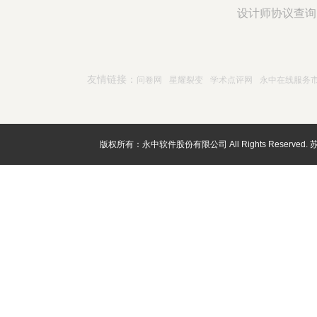
设计师协议查询
友情链接：
问卷网
星耀裂变
学术点评网
永中在线服务
版权所有：永中软件股份有限公司 All Rights Reserved.
苏