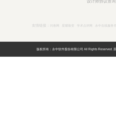
设计师协议查询
友情链接：
问卷网
星耀裂变
学术点评网
永中在线服务
版权所有：永中软件股份有限公司 All Rights Reserved.
苏