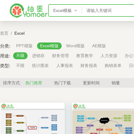
Excel模板
PPT模板
首页
/
Excel
Word模板
Excel模板
分类:
PPT模版
Excel模版
Word模版
AE模版
AE模板
用途:
不限
进销存
财务管理
教育教学
人力资源
办公
类型:
不限
统计图表
人事报表
财务报表
购销表单
日
排序方式:
热门推荐
热门下载
更新时间
销量