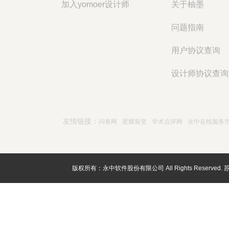
加入yomoer设计师
关于柚墨
问题指南
用户协议查询
设计师协议查询
友情链接：
问卷网
星耀裂变
学术点评网
永中在线服务
版权所有：永中软件股份有限公司 All Rights Reserved.
苏