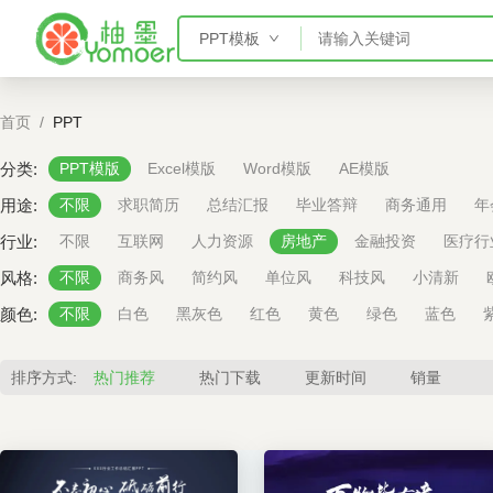
PPT模板
PPT模板
首页
/
PPT
Word模板
Excel模板
分类:
PPT模版
Excel模版
Word模版
AE模版
AE模板
用途:
不限
求职简历
总结汇报
毕业答辩
商务通用
年
行业:
不限
互联网
人力资源
房地产
金融投资
医疗行
风格:
不限
商务风
简约风
单位风
科技风
小清新
颜色:
不限
白色
黑灰色
红色
黄色
绿色
蓝色
排序方式:
热门推荐
热门下载
更新时间
销量