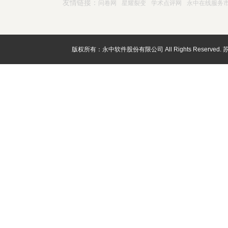
友情链接：
问卷网
星耀裂变
学术点评网
永中在线服务
版权所有：永中软件股份有限公司 All Rights Reserved.
苏