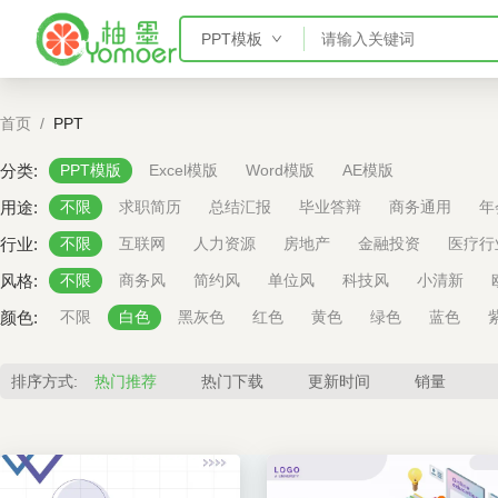
PPT模板
PPT模板
首页
/
PPT
Word模板
Excel模板
分类:
PPT模版
Excel模版
Word模版
AE模版
AE模板
用途:
不限
求职简历
总结汇报
毕业答辩
商务通用
年
行业:
不限
互联网
人力资源
房地产
金融投资
医疗行
风格:
不限
商务风
简约风
单位风
科技风
小清新
颜色:
不限
白色
黑灰色
红色
黄色
绿色
蓝色
排序方式:
热门推荐
热门下载
更新时间
销量