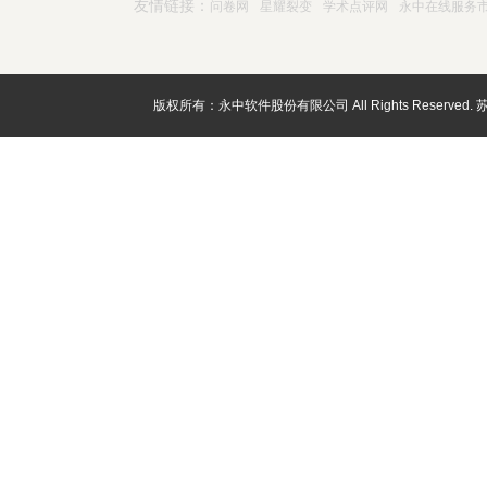
友情链接：
问卷网
星耀裂变
学术点评网
永中在线服务
版权所有：永中软件股份有限公司 All Rights Reserved.
苏