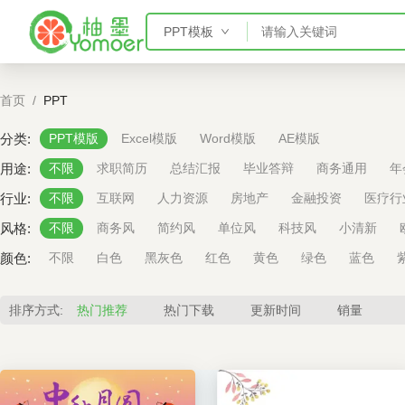
PPT模板
PPT模板
首页
/
PPT
Word模板
Excel模板
分类:
PPT模版
Excel模版
Word模版
AE模版
AE模板
用途:
不限
求职简历
总结汇报
毕业答辩
商务通用
年
行业:
不限
互联网
人力资源
房地产
金融投资
医疗行
风格:
不限
商务风
简约风
单位风
科技风
小清新
颜色:
不限
白色
黑灰色
红色
黄色
绿色
蓝色
排序方式:
热门推荐
热门下载
更新时间
销量