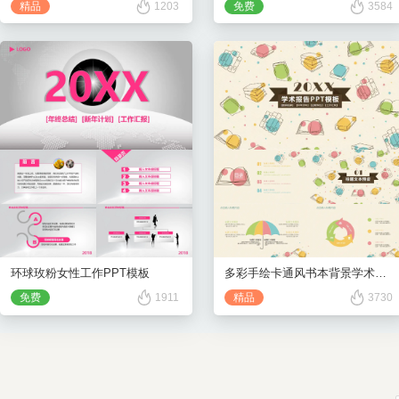
精品
1203
免费
3584
环球玫粉女性工作PPT模板
多彩手绘卡通风书本背景学术报告PPT模板
免费
1911
精品
3730