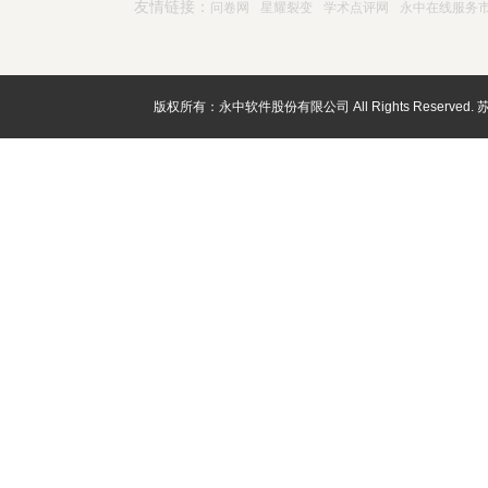
友情链接：
问卷网
星耀裂变
学术点评网
永中在线服务
版权所有：永中软件股份有限公司 All Rights Reserved.
苏