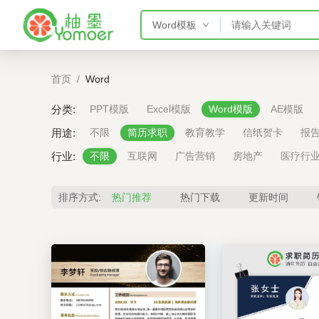
Word模板
PPT模板
首页
/
Word
Word模板
Excel模板
分类:
PPT模版
Excel模版
Word模版
AE模版
AE模板
用途:
不限
简历求职
教育教学
信纸贺卡
报
行业:
不限
互联网
广告营销
房地产
医疗行
排序方式:
热门推荐
热门下载
更新时间