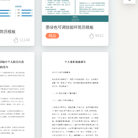
867334
用户QQ
794636
墨绿色可调技能环简历模板
简历模板
精品
9931
11148