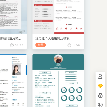
律顾问通用简历
活力红个人通用简历模板
58767
精品
13737
客服电
153702
设计师Q