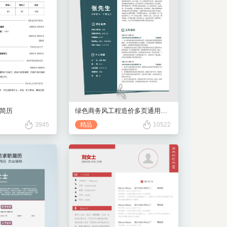
简历
绿色商务风工程造价多页通用简历
3945
精品
10522