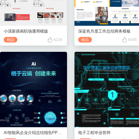
深蓝色月度工作总结商务模板
小清新插画职场通用模版
精品
6046
精品
6226
电子工程毕业答辩
AI智能风企业介绍总结报告PPT模板