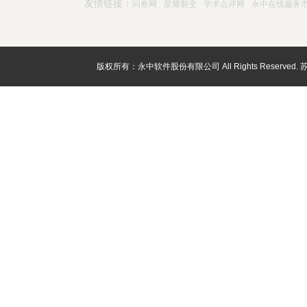
友情链接：
问卷网
星耀裂变
学术点评网
永中在线服务
版权所有：永中软件股份有限公司 All Rights Reserved.
苏