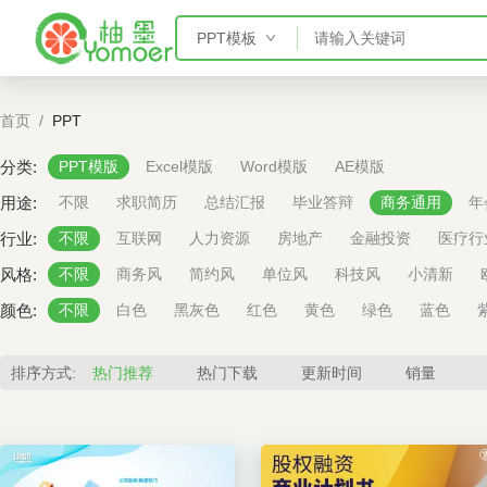
PPT模板
PPT模板
首页
/
PPT
Word模板
Excel模板
分类:
PPT模版
Excel模版
Word模版
AE模版
AE模板
用途:
不限
求职简历
总结汇报
毕业答辩
商务通用
年
行业:
不限
互联网
人力资源
房地产
金融投资
医疗行
风格:
不限
商务风
简约风
单位风
科技风
小清新
颜色:
不限
白色
黑灰色
红色
黄色
绿色
蓝色
排序方式:
热门推荐
热门下载
更新时间
销量