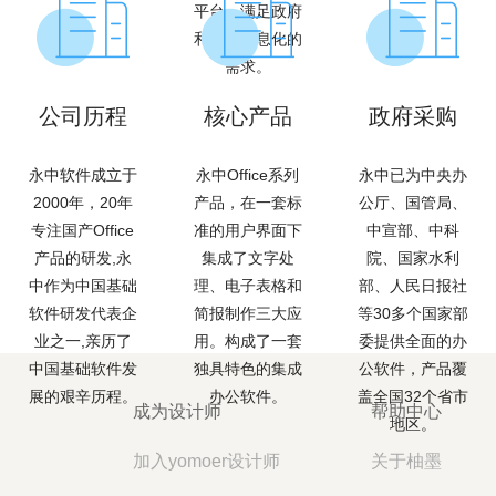
平台，满足政府
和企业信息化的
需求。
公司历程
核心产品
政府采购
永中软件成立于
永中Office系列
永中已为中央办
2000年，20年
产品，在一套标
公厅、国管局、
专注国产Office
准的用户界面下
中宣部、中科
产品的研发,永
集成了文字处
院、国家水利
中作为中国基础
理、电子表格和
部、人民日报社
软件研发代表企
简报制作三大应
等30多个国家部
业之一,亲历了
用。构成了一套
委提供全面的办
中国基础软件发
独具特色的集成
公软件，产品覆
展的艰辛历程。
办公软件。
盖全国32个省市
成为设计师
帮助中心
地区。
加入yomoer设计师
关于柚墨