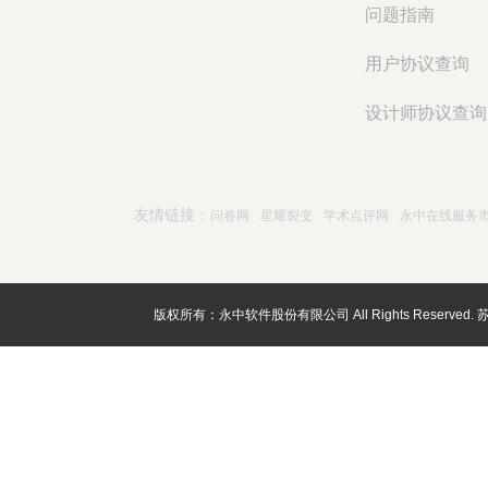
问题指南
用户协议查询
设计师协议查询
友情链接：
问卷网
星耀裂变
学术点评网
永中在线服务
版权所有：永中软件股份有限公司 All Rights Reserved.
苏