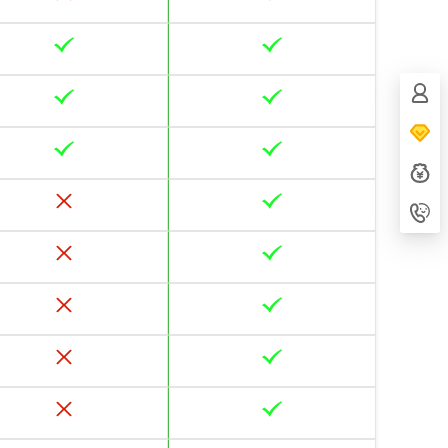
客服电
153702
设计师Q
867334
用户QQ
794636