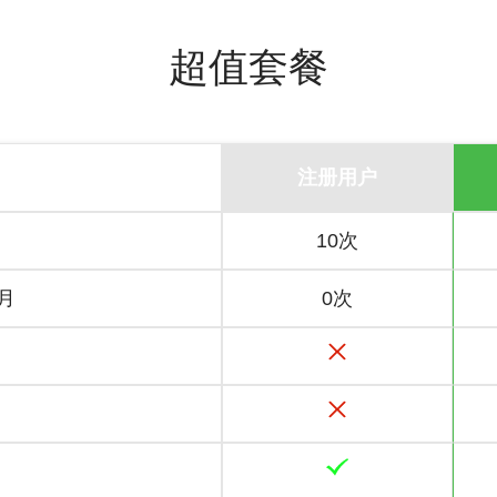
超值套餐
注册用户
10次
月
0次