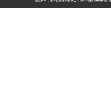
版权所有：永中软件股份有限公司 All Rights Reserved.
苏