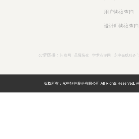
用户协议查询
设计师协议查询
友情链接：
问卷网
星耀裂变
学术点评网
永中在线服务
版权所有：永中软件股份有限公司 All Rights Reserved.
苏