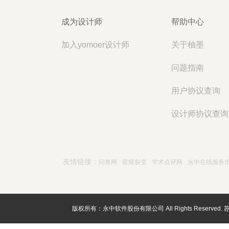
成为设计师
帮助中心
加入yomoer设计师
关于柚墨
问题指南
用户协议查询
设计师协议查询
友情链接：
问卷网
星耀裂变
学术点评网
永中在线服务
版权所有：永中软件股份有限公司 All Rights Reserved.
苏