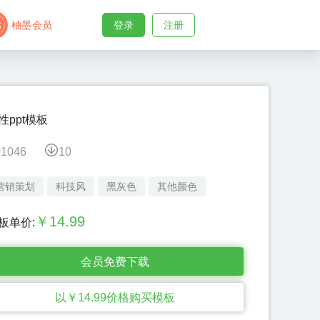
柚墨会员
登录
注册
性ppt模板
1046
10
营销策划
科技风
黑灰色
其他颜色
￥
14.99
板单价:
会员免费下载
以￥
14.99
价格购买模板