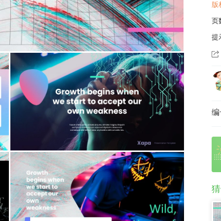
版
页
提
编
猜