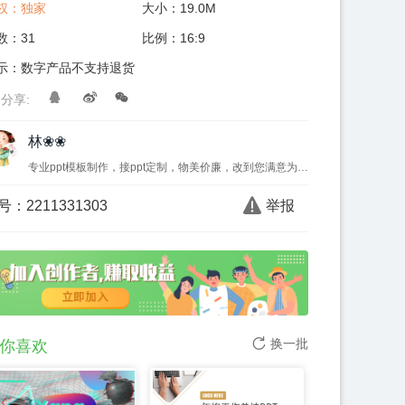
权：
独家
大小：
19.0M
数：
31
比例：
16:9
示：数字产品不支持退货
分享:
林❀❀
专业ppt模板制作，接ppt定制，物美价廉，改到您满意为止，满意后七天内免费微调三次，么么哒~
号：
2211331303
举报
换一批
你喜欢