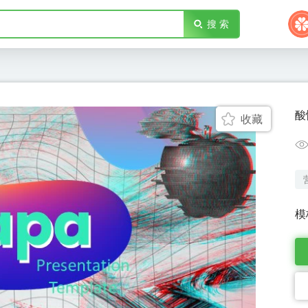
搜 索
酸
收藏
模