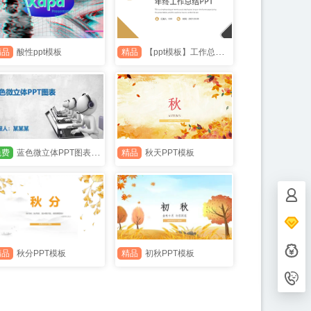
精品
酸性ppt模板
精品
【ppt模板】工作总结ppt模板
免费
蓝色微立体PPT图表PPT模板
精品
秋天PPT模板
客服电
153702
精品
秋分PPT模板
精品
初秋PPT模板
设计师Q
867334
用户QQ