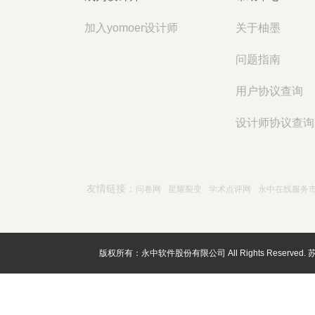
加入yomoer设计师
关于柚墨
问题指南
用户协议查询
设计师协议查询
友情链接：
问卷网
星耀裂变
学术点评网
永中在线服务
版权所有：永中软件股份有限公司 All Rights Reserved.
苏