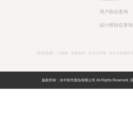
用户协议查询
设计师协议查询
友情链接：
问卷网
星耀裂变
学术点评网
永中在线服务
版权所有：永中软件股份有限公司 All Rights Reserved.
苏