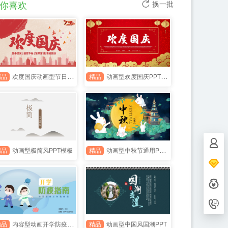
换一批
你喜欢
精品
欢度国庆动画型节日PPT
精品
动画型欢度国庆PPT模板
精品
动画型极简风PPT模板
精品
动画型中秋节通用PPT模板
客服电
153702
设计师Q
867334
用户QQ
精品
内容型动画开学防疫指南PPT
精品
动画型中国风国潮PPT