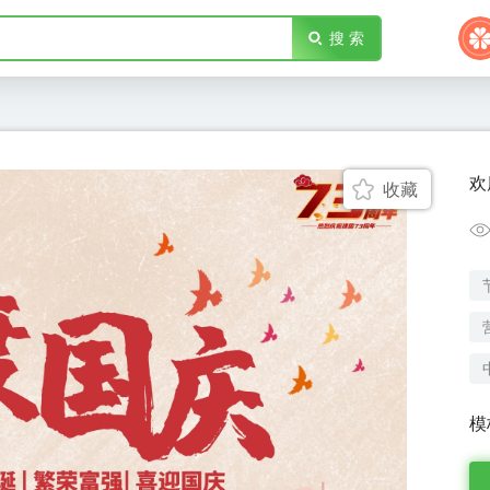
搜 索
欢
收藏
模