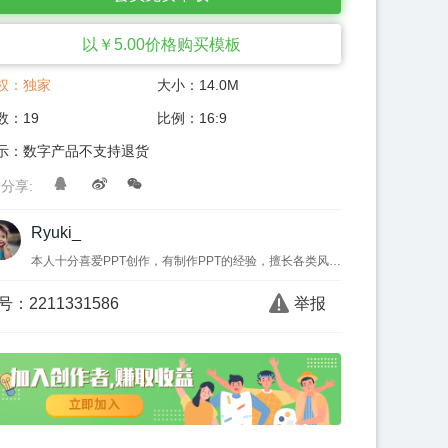
以￥
5.00
价格购买模板
权：
独家
大小：
14.0M
数：
19
比例：
16:9
示：数字产品不支持退货
分享:
Ryuki_
本人十分喜爱PPT创作，有制作PPT的经验，擅长各类风格各种应用场合的PPT制作，以原创PPT模板为主
号：
2211331586
举报