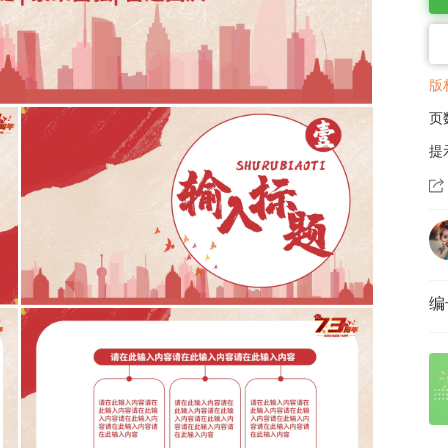
版
页
提
编