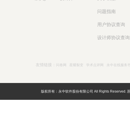
问题指南
用户协议查询
设计师协议查询
友情链接：
问卷网
星耀裂变
学术点评网
永中在线服务
版权所有：永中软件股份有限公司 All Rights Reserved.
苏