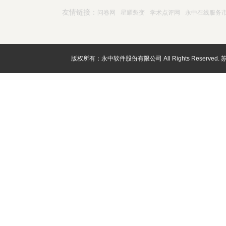
友情链接：
问卷网
星耀裂变
学术点评网
永中在线服务
版权所有：永中软件股份有限公司 All Rights Reserved.
苏