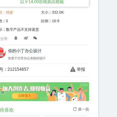
以￥
14.00
价格购买模板
权：
独家
大小：
332.0K
数：
5
比例：
16:9
示：数字产品不支持退货
分享:
你的小丁办公设计
热衷于日常办公表格的设计
号：
212154657
举报
换一批
你喜欢