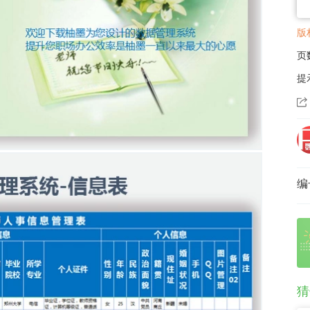
版
页
提
编
猜