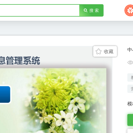
搜 索
中
收藏
模