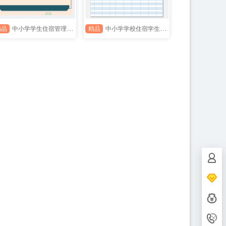
精品
中小学学生住宿管理系统
精品
中小学学校住宿学生信息表
客服电
153702
设计师Q
867334