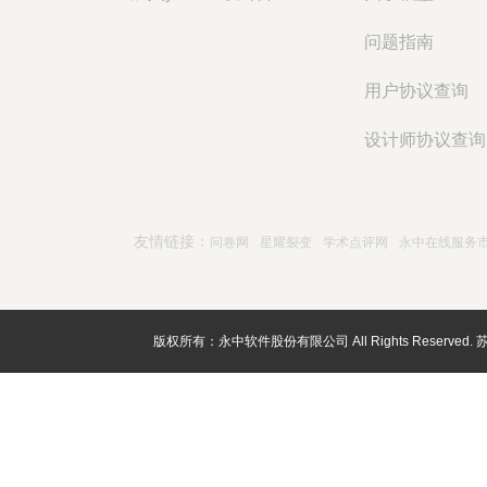
问题指南
用户协议查询
设计师协议查询
友情链接：
问卷网
星耀裂变
学术点评网
永中在线服务
版权所有：永中软件股份有限公司 All Rights Reserved.
苏