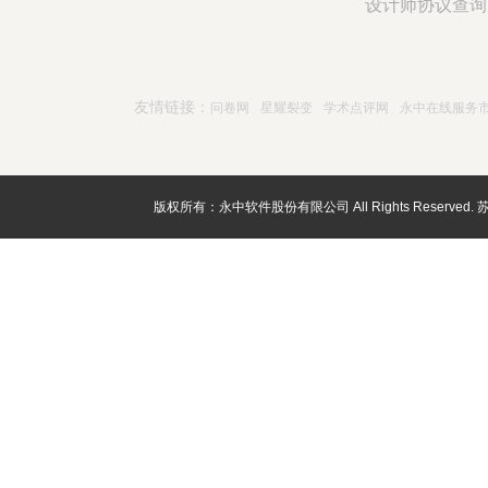
设计师协议查询
友情链接：
问卷网
星耀裂变
学术点评网
永中在线服务
版权所有：永中软件股份有限公司 All Rights Reserved.
苏