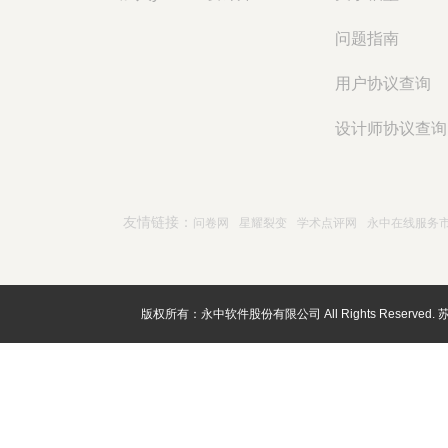
问题指南
用户协议查询
设计师协议查询
友情链接：
问卷网
星耀裂变
学术点评网
永中在线服务
版权所有：永中软件股份有限公司 All Rights Reserved.
苏