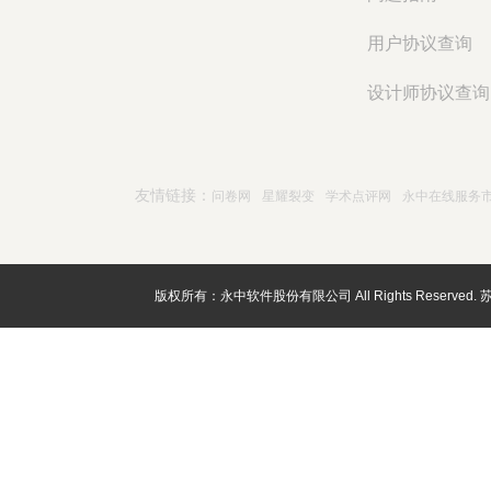
用户协议查询
设计师协议查询
友情链接：
问卷网
星耀裂变
学术点评网
永中在线服务
版权所有：永中软件股份有限公司 All Rights Reserved.
苏