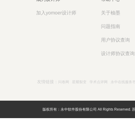
加入yomoer设计师
关于柚墨
问题指南
用户协议查询
设计师协议查询
友情链接：
问卷网
星耀裂变
学术点评网
永中在线服务
版权所有：永中软件股份有限公司 All Rights Reserved.
苏