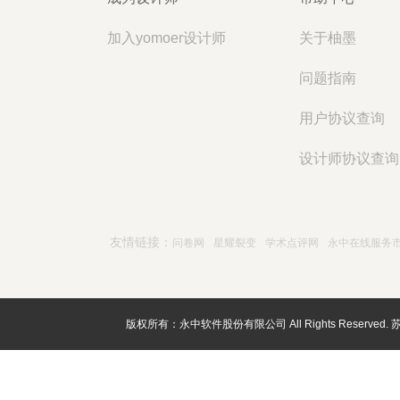
加入yomoer设计师
关于柚墨
问题指南
用户协议查询
设计师协议查询
友情链接：
问卷网
星耀裂变
学术点评网
永中在线服务
版权所有：永中软件股份有限公司 All Rights Reserved.
苏