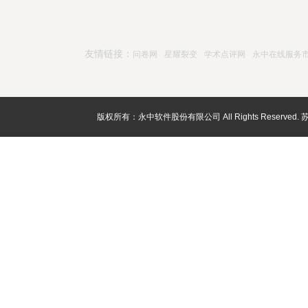
友情链接：
问卷网
星耀裂变
学术点评网
永中在线服务
版权所有：永中软件股份有限公司 All Rights Reserved.
苏