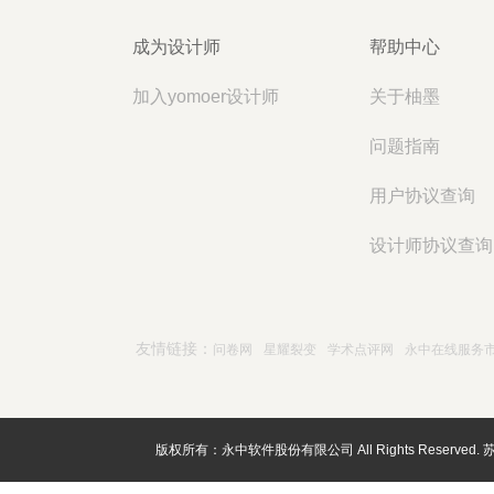
成为设计师
帮助中心
加入yomoer设计师
关于柚墨
问题指南
用户协议查询
设计师协议查询
友情链接：
问卷网
星耀裂变
学术点评网
永中在线服务
版权所有：永中软件股份有限公司 All Rights Reserved.
苏