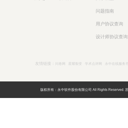
问题指南
用户协议查询
设计师协议查询
友情链接：
问卷网
星耀裂变
学术点评网
永中在线服务
版权所有：永中软件股份有限公司 All Rights Reserved.
苏