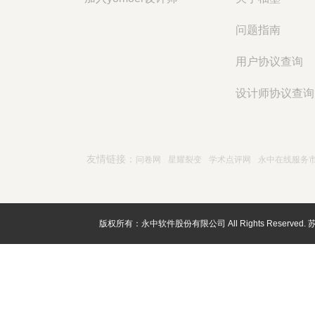
问题指南
用户协议查询
设计师协议查询
友情链接：
问卷网
星耀裂变
学术点评网
永中在线服务
版权所有：永中软件股份有限公司 All Rights Reserved.
苏