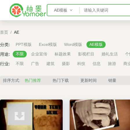
AE模板
PPT模板
首页
/
AE
Word模板
Excel模板
分类:
PPT模版
Excel模版
Word模版
AE模版
AE模板
用途:
不限
企业宣传
标题效果
影视栏目
婚礼生活
个
行业:
不限
广告
建筑
摄影
科技
信息
旅游
商
排序方式:
热门推荐
热门下载
更新时间
销量