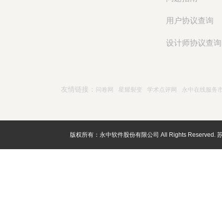
用户协议查询
设计师协议查询
友情链接：
问卷网
星耀裂变
学术点评网
永中在线服务
版权所有：永中软件股份有限公司 All Rights Reserved.
苏