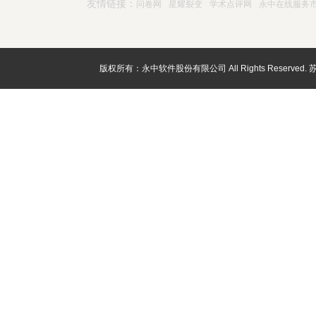
友情链接：
问卷网
星耀裂变
学术点评网
永中在线服务
版权所有：永中软件股份有限公司 All Rights Reserved.
苏