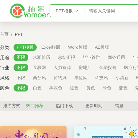
PPT模板
PPT模板
首页
/
PPT
Word模板
Excel模板
分类:
PPT模版
Excel模版
Word模版
AE模版
AE模板
用途:
不限
求职简历
总结汇报
毕业答辩
商务通用
年
行业:
不限
互联网
人力资源
房地产
金融投资
医疗行
风格:
不限
商务风
简约风
单位风
科技风
小清新
颜色:
不限
白色
黑灰色
红色
黄色
绿色
蓝色
排序方式:
热门推荐
热门下载
更新时间
销量