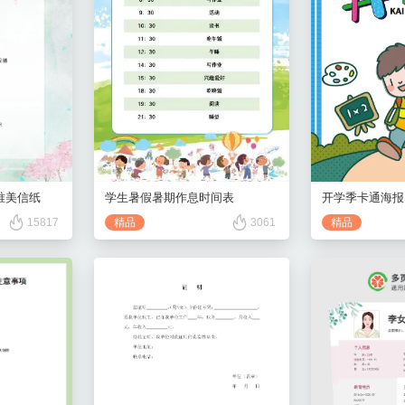
学生暑假暑期作息时间表
唯美信纸
开学季卡通海报
精品
3061
15817
精品