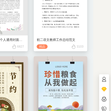
初二语文教师工作总结范文
红色小清新花卉个人通用封面简历
精品
3103
6827
客服电
153702
设计师Q