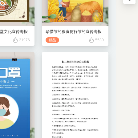
867334
用户QQ
794636
堂文化宣传海报
珍惜节约粮食厉行节约宣传海报
21976
精品
5539