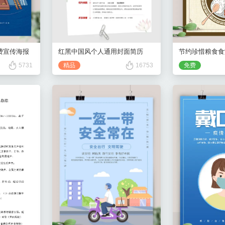
费宣传海报
节约珍惜粮食食
红黑中国风个人通用封面简历
5731
免费
精品
16753