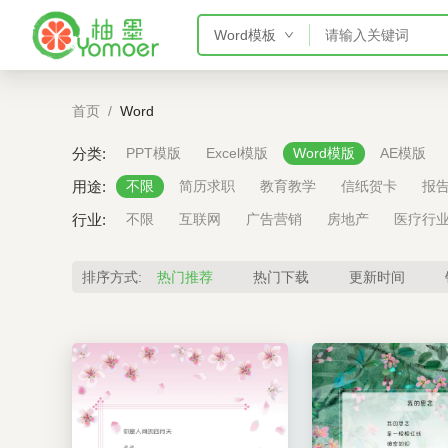
Word模板
PPT模板
首页
/
Word
Word模板
Excel模板
分类:
PPT模版
Excel模版
Word模版
AE模版
AE模板
用途:
不限
简历求职
教育教学
信纸贺卡
报
行业:
不限
互联网
广告营销
房地产
医疗行
排序方式:
热门推荐
热门下载
更新时间