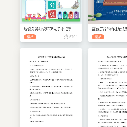
垃圾分类知识环保电子小报手抄报
蓝色厉行节约杜绝浪
精品
5794
精品